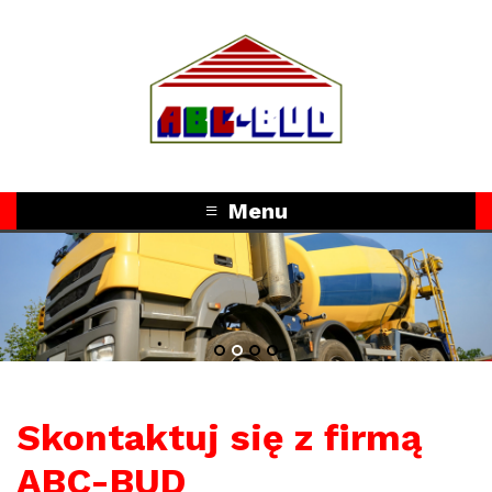
Menu
1
2
3
4
Skontaktuj się z firmą
ABC-BUD