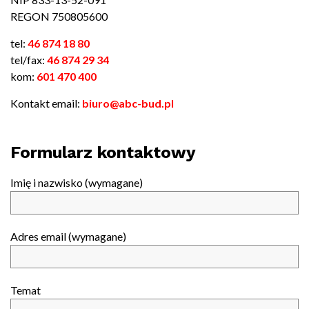
REGON 750805600
tel:
46 874 18 80
tel/fax:
46 874 29 34
kom:
601 470 400
Kontakt email:
biuro@abc-bud.pl
Formularz kontaktowy
Imię i nazwisko (wymagane)
Adres email (wymagane)
Temat