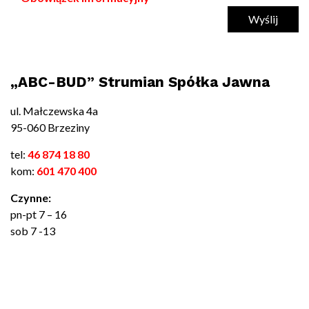
„ABC-BUD” Strumian Spółka Jawna
ul. Małczewska 4a
95-060 Brzeziny
tel:
46 874 18 80
kom:
601 470 400
Czynne:
pn-pt 7 – 16
sob 7 -13