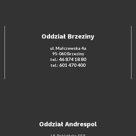
Oddział Brzeziny
ul. Małczewska 4a
95-060 Brzeziny
46 874 18 80
tel.:
601 470 400
tel.:
Oddział Andrespol
Ul. Rokicińska 150